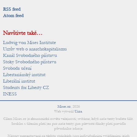
RSS feed
Atom feed
Navštivte také…
Ludwig von Mises Institute
Urzův web o anarchokapitalismu
Kanál Svobodného přístavu
Stoky Svobodného přístavu
Svoboda učení
Libertariánský institut
Liberální institut
Students for Liberty CZ
INESS
Mises.cz
,
2026
Web vytvořil
Urza
.
Cílem Mises.cz je ekonomická osvěta veřejnosti; uvítáme, když naše texty budete šířit.
Souhlas s šířením platí jen pro naše texty; pro převzaté články platí pravidla
původního zdroje.
Názory prezentované na těchto stránkách jsou individuálními vyjádřeními jejich