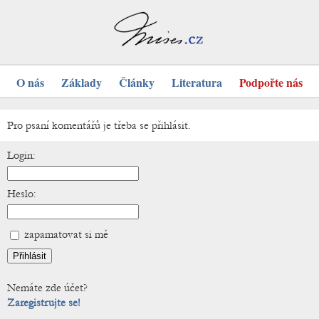
O nás
Základy
Články
Literatura
Podpořte nás
Pro psaní komentářů je třeba se přihlásit.
Login:
Heslo:
zapamatovat si mě
Nemáte zde účet?
Zaregistrujte se!