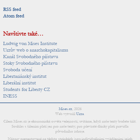
RSS feed
Atom feed
Navštivte také…
Ludwig von Mises Institute
Urzův web o anarchokapitalismu
Kanál Svobodného přístavu
Stoky Svobodného přístavu
Svoboda učení
Libertariánský institut
Liberální institut
Students for Liberty CZ
INESS
Mises.cz
,
2026
Web vytvořil
Urza
.
Cílem Mises.cz je ekonomická osvěta veřejnosti; uvítáme, když naše texty budete šířit.
Souhlas s šířením platí jen pro naše texty; pro převzaté články platí pravidla
původního zdroje.
Názory prezentované na těchto stránkách jsou individuálními vyjádřeními jejich