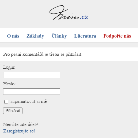
O nás
Základy
Články
Literatura
Podpořte nás
Pro psaní komentářů je třeba se přihlásit.
Login:
Heslo:
zapamatovat si mě
Nemáte zde účet?
Zaregistrujte se!