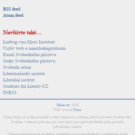
RSS feed
Atom feed
Navštivte také…
Ludwig von Mises Institute
Urzův web o anarchokapitalismu
Kanál Svobodného přístavu
Stoky Svobodného přístavu
Svoboda učení
Libertariánský institut
Liberální institut
Students for Liberty CZ
INESS
Mises.cz
,
2026
Web vytvořil
Urza
.
Cílem Mises.cz je ekonomická osvěta veřejnosti; uvítáme, když naše texty budete šířit.
Souhlas s šířením platí jen pro naše texty; pro převzaté články platí pravidla
původního zdroje.
Názory prezentované na těchto stránkách jsou individuálními vyjádřeními jejich