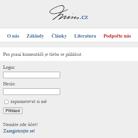
O nás
Základy
Články
Literatura
Podpořte nás
Pro psaní komentářů je třeba se přihlásit.
Login:
Heslo:
zapamatovat si mě
Nemáte zde účet?
Zaregistrujte se!