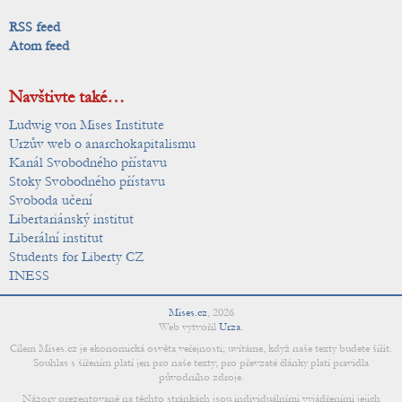
RSS feed
Atom feed
Navštivte také…
Ludwig von Mises Institute
Urzův web o anarchokapitalismu
Kanál Svobodného přístavu
Stoky Svobodného přístavu
Svoboda učení
Libertariánský institut
Liberální institut
Students for Liberty CZ
INESS
Mises.cz
,
2026
Web vytvořil
Urza
.
Cílem Mises.cz je ekonomická osvěta veřejnosti; uvítáme, když naše texty budete šířit.
Souhlas s šířením platí jen pro naše texty; pro převzaté články platí pravidla
původního zdroje.
Názory prezentované na těchto stránkách jsou individuálními vyjádřeními jejich