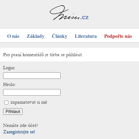
O nás
Základy
Články
Literatura
Podpořte nás
Pro psaní komentářů je třeba se přihlásit.
Login:
Heslo:
zapamatovat si mě
Nemáte zde účet?
Zaregistrujte se!