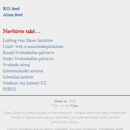
RSS feed
Atom feed
Navštivte také…
Ludwig von Mises Institute
Urzův web o anarchokapitalismu
Kanál Svobodného přístavu
Stoky Svobodného přístavu
Svoboda učení
Libertariánský institut
Liberální institut
Students for Liberty CZ
INESS
Mises.cz
,
2026
Web vytvořil
Urza
.
Cílem Mises.cz je ekonomická osvěta veřejnosti; uvítáme, když naše texty budete šířit.
Souhlas s šířením platí jen pro naše texty; pro převzaté články platí pravidla
původního zdroje.
Názory prezentované na těchto stránkách jsou individuálními vyjádřeními jejich