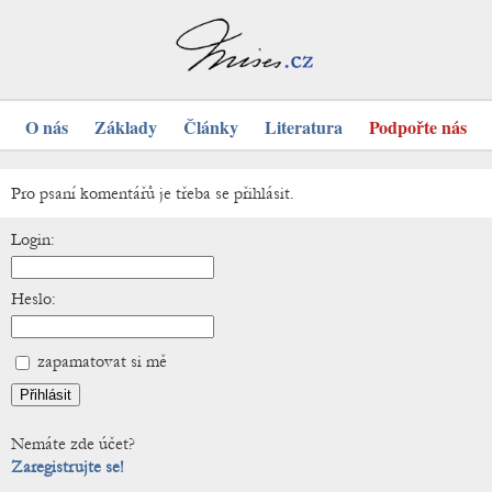
O nás
Základy
Články
Literatura
Podpořte nás
Pro psaní komentářů je třeba se přihlásit.
Login:
Heslo:
zapamatovat si mě
Nemáte zde účet?
Zaregistrujte se!