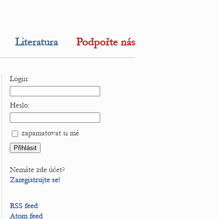
Literatura
Podpořte nás
Login:
Heslo:
zapamatovat si mě
Nemáte zde účet?
Zaregistrujte se!
RSS feed
Atom feed