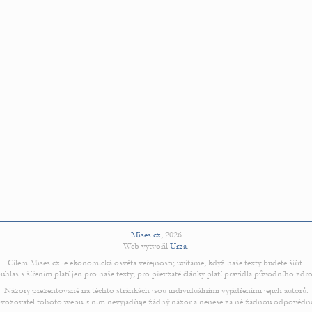
Mises.cz
,
2026
Web vytvořil
Urza
.
Cílem Mises.cz je ekonomická osvěta veřejnosti; uvítáme, když naše texty budete šířit.
uhlas s šířením platí jen pro naše texty; pro převzaté články platí pravidla původního zdro
Názory prezentované na těchto stránkách jsou individuálními vyjádřeními jejich autorů.
vozovatel tohoto webu k nim nevyjadřuje žádný názor a nenese za ně žádnou odpovědn