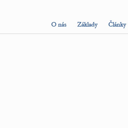
O nás
Základy
Články