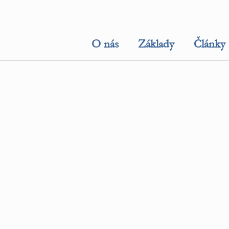
O nás
Základy
Články