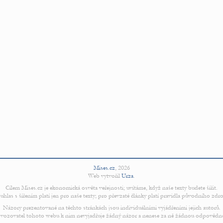
Mises.cz
,
2026
Web vytvořil
Urza
.
Cílem Mises.cz je ekonomická osvěta veřejnosti; uvítáme, když naše texty budete šířit.
uhlas s šířením platí jen pro naše texty; pro převzaté články platí pravidla původního zdro
Názory prezentované na těchto stránkách jsou individuálními vyjádřeními jejich autorů.
vozovatel tohoto webu k nim nevyjadřuje žádný názor a nenese za ně žádnou odpovědn