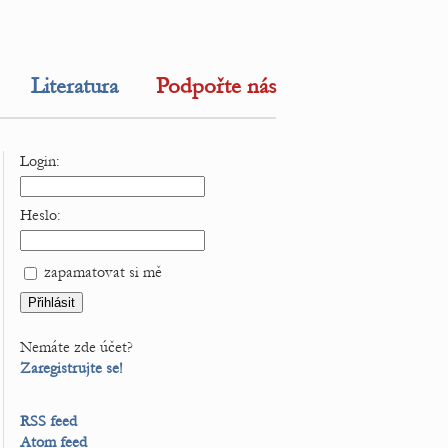
Literatura
Podpořte nás
Login:
Heslo:
zapamatovat si mě
Nemáte zde účet?
Zaregistrujte se!
RSS feed
Atom feed