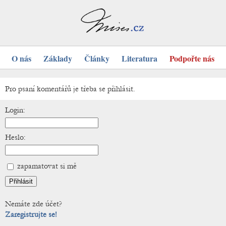
O nás
Základy
Články
Literatura
Podpořte nás
Pro psaní komentářů je třeba se přihlásit.
Login:
Heslo:
zapamatovat si mě
Nemáte zde účet?
Zaregistrujte se!