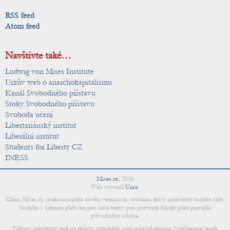
RSS feed
Atom feed
Navštivte také…
Ludwig von Mises Institute
Urzův web o anarchokapitalismu
Kanál Svobodného přístavu
Stoky Svobodného přístavu
Svoboda učení
Libertariánský institut
Liberální institut
Students for Liberty CZ
INESS
Mises.cz
,
2026
Web vytvořil
Urza
.
Cílem Mises.cz je ekonomická osvěta veřejnosti; uvítáme, když naše texty budete šířit.
Souhlas s šířením platí jen pro naše texty; pro převzaté články platí pravidla
původního zdroje.
Názory prezentované na těchto stránkách jsou individuálními vyjádřeními jejich