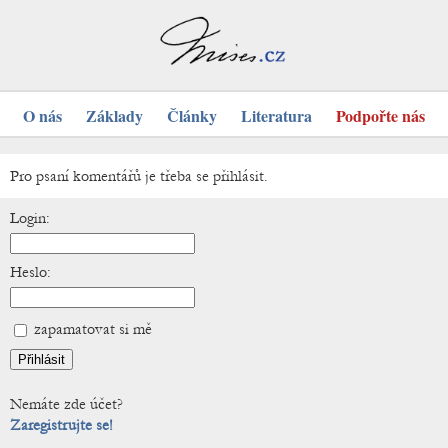
O nás
Základy
Články
Literatura
Podpořte nás
Pro psaní komentářů je třeba se přihlásit.
Login:
Heslo:
zapamatovat si mě
Nemáte zde účet?
Zaregistrujte se!