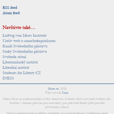
RSS feed
Atom feed
Navštivte také…
Ludwig von Mises Institute
Urzův web o anarchokapitalismu
Kanál Svobodného přístavu
Stoky Svobodného přístavu
Svoboda učení
Libertariánský institut
Liberální institut
Students for Liberty CZ
INESS
Mises.cz
,
2026
Web vytvořil
Urza
.
Cílem Mises.cz je ekonomická osvěta veřejnosti; uvítáme, když naše texty budete šířit.
Souhlas s šířením platí jen pro naše texty; pro převzaté články platí pravidla
původního zdroje.
Názory prezentované na těchto stránkách jsou individuálními vyjádřeními jejich