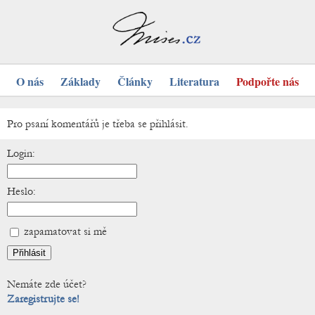
O nás
Základy
Články
Literatura
Podpořte nás
Pro psaní komentářů je třeba se přihlásit.
Login:
Heslo:
zapamatovat si mě
Nemáte zde účet?
Zaregistrujte se!