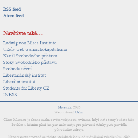
RSS feed
Atom feed
Navštivte také…
Ludwig von Mises Institute
Urzův web o anarchokapitalismu
Kanál Svobodného přístavu
Stoky Svobodného přístavu
Svoboda učení
Libertariánský institut
Liberální institut
Students for Liberty CZ
INESS
Mises.cz
,
2026
Web vytvořil
Urza
.
Cílem Mises.cz je ekonomická osvěta veřejnosti; uvítáme, když naše texty budete šířit.
Souhlas s šířením platí jen pro naše texty; pro převzaté články platí pravidla
původního zdroje.
Názory prezentované na těchto stránkách jsou individuálními vyjádřeními jejich