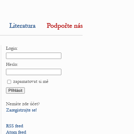
Literatura
Podpořte nás
Login:
Heslo:
zapamatovat si mě
Nemáte zde účet?
Zaregistrujte se!
RSS feed
Atom feed