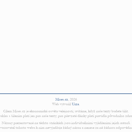
Mises.cz
,
2026
Web vytvořil
Urza
.
Cílem Mises.cz je ekonomická osvěta veřejnosti; uvítáme, když naše texty budete šířit.
uhlas s šířením platí jen pro naše texty; pro převzaté články platí pravidla původního zdro
Názory prezentované na těchto stránkách jsou individuálními vyjádřeními jejich autorů.
vozovatel tohoto webu k nim nevyjadřuje žádný názor a nenese za ně žádnou odpovědn