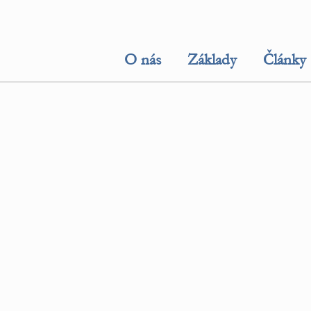
O nás
Základy
Články