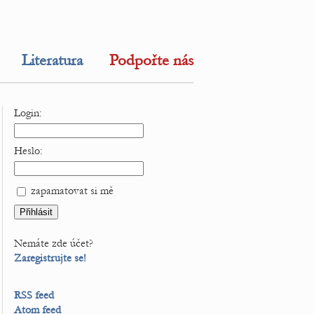
Literatura
Podpořte nás
Login:
Heslo:
zapamatovat si mě
Nemáte zde účet?
Zaregistrujte se!
RSS feed
Atom feed