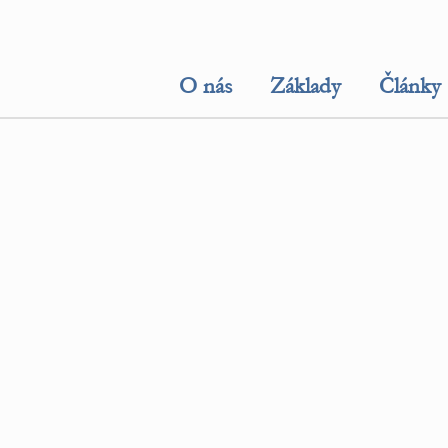
O nás
Základy
Články