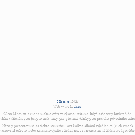
Mises.cz
,
2026
Web vytvořil
Urza
.
Cílem Mises.cz je ekonomická osvěta veřejnosti; uvítáme, když naše texty budete šířit.
uhlas s šířením platí jen pro naše texty; pro převzaté články platí pravidla původního zdro
Názory prezentované na těchto stránkách jsou individuálními vyjádřeními jejich autorů.
vozovatel tohoto webu k nim nevyjadřuje žádný názor a nenese za ně žádnou odpovědn