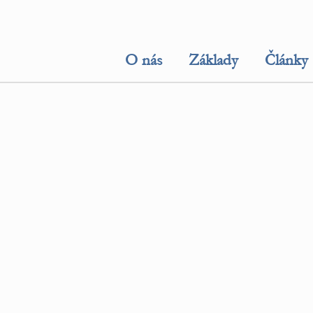
O nás
Základy
Články