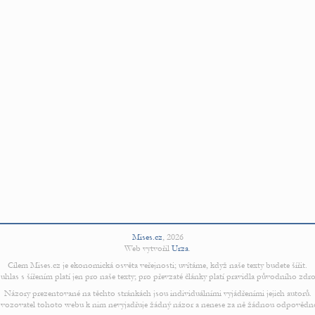
Mises.cz
,
2026
Web vytvořil
Urza
.
Cílem Mises.cz je ekonomická osvěta veřejnosti; uvítáme, když naše texty budete šířit.
uhlas s šířením platí jen pro naše texty; pro převzaté články platí pravidla původního zdro
Názory prezentované na těchto stránkách jsou individuálními vyjádřeními jejich autorů.
vozovatel tohoto webu k nim nevyjadřuje žádný názor a nenese za ně žádnou odpovědn