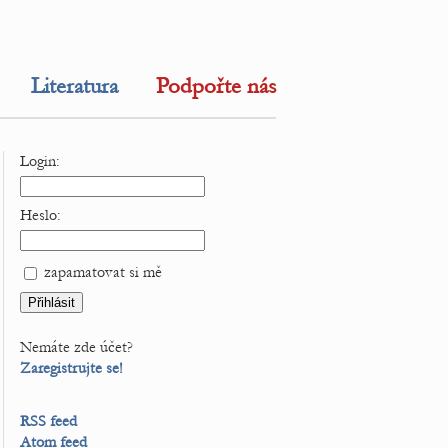
Literatura
Podpořte nás
Login:
Heslo:
zapamatovat si mě
Nemáte zde účet?
Zaregistrujte se!
RSS feed
Atom feed