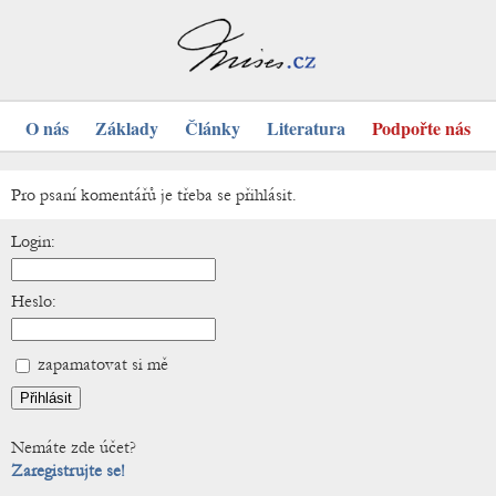
O nás
Základy
Články
Literatura
Podpořte nás
Pro psaní komentářů je třeba se přihlásit.
Login:
Heslo:
zapamatovat si mě
Nemáte zde účet?
Zaregistrujte se!