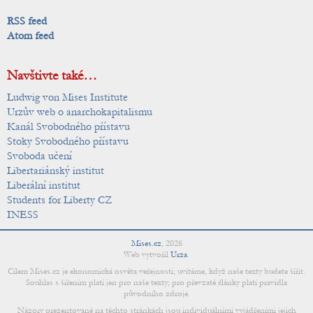
RSS feed
Atom feed
Navštivte také…
Ludwig von Mises Institute
Urzův web o anarchokapitalismu
Kanál Svobodného přístavu
Stoky Svobodného přístavu
Svoboda učení
Libertariánský institut
Liberální institut
Students for Liberty CZ
INESS
Mises.cz
,
2026
Web vytvořil
Urza
.
Cílem Mises.cz je ekonomická osvěta veřejnosti; uvítáme, když naše texty budete šířit.
Souhlas s šířením platí jen pro naše texty; pro převzaté články platí pravidla
původního zdroje.
Názory prezentované na těchto stránkách jsou individuálními vyjádřeními jejich