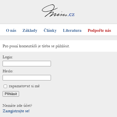
O nás
Základy
Články
Literatura
Podpořte nás
Pro psaní komentářů je třeba se přihlásit.
Login:
Heslo:
zapamatovat si mě
Nemáte zde účet?
Zaregistrujte se!