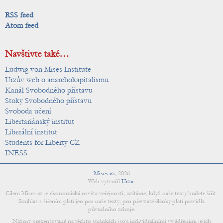
RSS feed
Atom feed
Navštivte také…
Ludwig von Mises Institute
Urzův web o anarchokapitalismu
Kanál Svobodného přístavu
Stoky Svobodného přístavu
Svoboda učení
Libertariánský institut
Liberální institut
Students for Liberty CZ
INESS
Mises.cz
,
2026
Web vytvořil
Urza
.
Cílem Mises.cz je ekonomická osvěta veřejnosti; uvítáme, když naše texty budete šířit.
Souhlas s šířením platí jen pro naše texty; pro převzaté články platí pravidla
původního zdroje.
Názory prezentované na těchto stránkách jsou individuálními vyjádřeními jejich