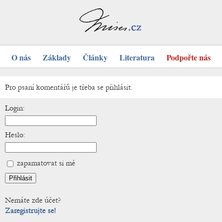
O nás
Základy
Články
Literatura
Podpořte nás
Pro psaní komentářů je třeba se přihlásit.
Login:
Heslo:
zapamatovat si mě
Nemáte zde účet?
Zaregistrujte se!