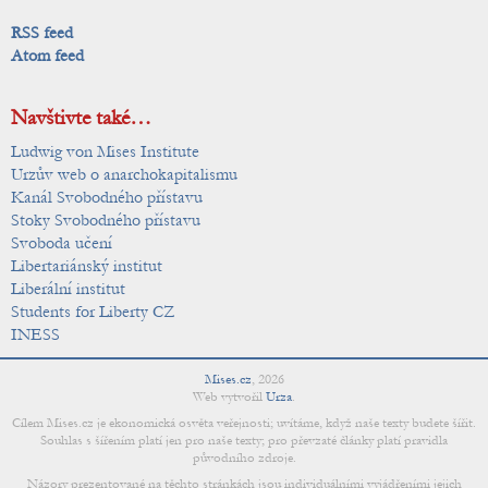
RSS feed
Atom feed
Navštivte také…
Ludwig von Mises Institute
Urzův web o anarchokapitalismu
Kanál Svobodného přístavu
Stoky Svobodného přístavu
Svoboda učení
Libertariánský institut
Liberální institut
Students for Liberty CZ
INESS
Mises.cz
,
2026
Web vytvořil
Urza
.
Cílem Mises.cz je ekonomická osvěta veřejnosti; uvítáme, když naše texty budete šířit.
Souhlas s šířením platí jen pro naše texty; pro převzaté články platí pravidla
původního zdroje.
Názory prezentované na těchto stránkách jsou individuálními vyjádřeními jejich