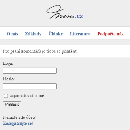
O nás
Základy
Články
Literatura
Podpořte nás
Pro psaní komentářů je třeba se přihlásit.
Login:
Heslo:
zapamatovat si mě
Nemáte zde účet?
Zaregistrujte se!