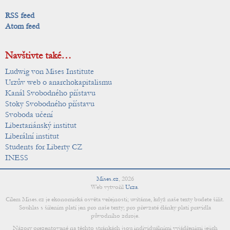
RSS feed
Atom feed
Navštivte také…
Ludwig von Mises Institute
Urzův web o anarchokapitalismu
Kanál Svobodného přístavu
Stoky Svobodného přístavu
Svoboda učení
Libertariánský institut
Liberální institut
Students for Liberty CZ
INESS
Mises.cz
,
2026
Web vytvořil
Urza
.
Cílem Mises.cz je ekonomická osvěta veřejnosti; uvítáme, když naše texty budete šířit.
Souhlas s šířením platí jen pro naše texty; pro převzaté články platí pravidla
původního zdroje.
Názory prezentované na těchto stránkách jsou individuálními vyjádřeními jejich