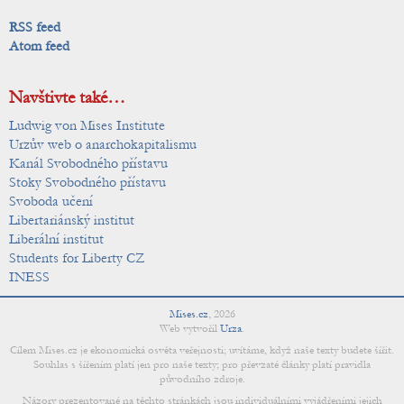
RSS feed
Atom feed
Navštivte také…
Ludwig von Mises Institute
Urzův web o anarchokapitalismu
Kanál Svobodného přístavu
Stoky Svobodného přístavu
Svoboda učení
Libertariánský institut
Liberální institut
Students for Liberty CZ
INESS
Mises.cz
,
2026
Web vytvořil
Urza
.
Cílem Mises.cz je ekonomická osvěta veřejnosti; uvítáme, když naše texty budete šířit.
Souhlas s šířením platí jen pro naše texty; pro převzaté články platí pravidla
původního zdroje.
Názory prezentované na těchto stránkách jsou individuálními vyjádřeními jejich