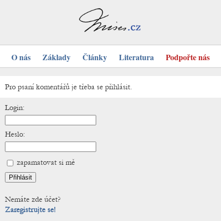
O nás
Základy
Články
Literatura
Podpořte nás
Pro psaní komentářů je třeba se přihlásit.
Login:
Heslo:
zapamatovat si mě
Nemáte zde účet?
Zaregistrujte se!