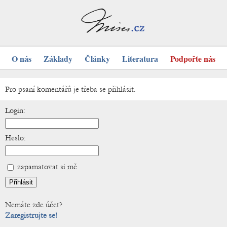
O nás
Základy
Články
Literatura
Podpořte nás
Pro psaní komentářů je třeba se přihlásit.
Login:
Heslo:
zapamatovat si mě
Nemáte zde účet?
Zaregistrujte se!