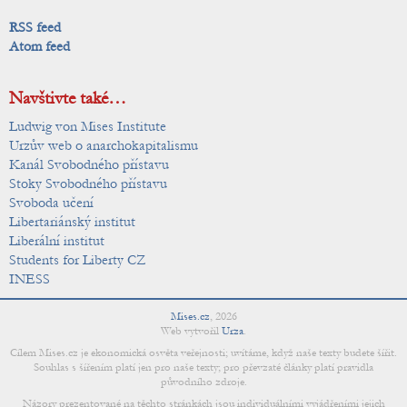
RSS feed
Atom feed
Navštivte také…
Ludwig von Mises Institute
Urzův web o anarchokapitalismu
Kanál Svobodného přístavu
Stoky Svobodného přístavu
Svoboda učení
Libertariánský institut
Liberální institut
Students for Liberty CZ
INESS
Mises.cz
,
2026
Web vytvořil
Urza
.
Cílem Mises.cz je ekonomická osvěta veřejnosti; uvítáme, když naše texty budete šířit.
Souhlas s šířením platí jen pro naše texty; pro převzaté články platí pravidla
původního zdroje.
Názory prezentované na těchto stránkách jsou individuálními vyjádřeními jejich