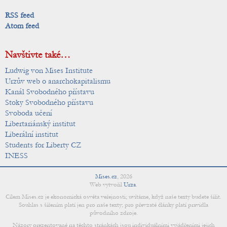
RSS feed
Atom feed
Navštivte také…
Ludwig von Mises Institute
Urzův web o anarchokapitalismu
Kanál Svobodného přístavu
Stoky Svobodného přístavu
Svoboda učení
Libertariánský institut
Liberální institut
Students for Liberty CZ
INESS
Mises.cz
,
2026
Web vytvořil
Urza
.
Cílem Mises.cz je ekonomická osvěta veřejnosti; uvítáme, když naše texty budete šířit.
Souhlas s šířením platí jen pro naše texty; pro převzaté články platí pravidla
původního zdroje.
Názory prezentované na těchto stránkách jsou individuálními vyjádřeními jejich