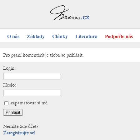
O nás
Základy
Články
Literatura
Podpořte nás
Pro psaní komentářů je třeba se přihlásit.
Login:
Heslo:
zapamatovat si mě
Nemáte zde účet?
Zaregistrujte se!