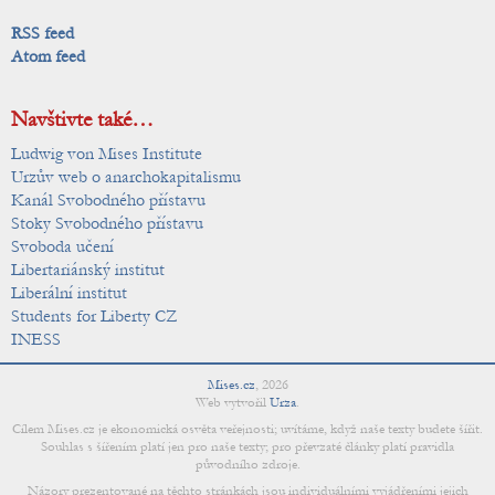
RSS feed
Atom feed
Navštivte také…
Ludwig von Mises Institute
Urzův web o anarchokapitalismu
Kanál Svobodného přístavu
Stoky Svobodného přístavu
Svoboda učení
Libertariánský institut
Liberální institut
Students for Liberty CZ
INESS
Mises.cz
,
2026
Web vytvořil
Urza
.
Cílem Mises.cz je ekonomická osvěta veřejnosti; uvítáme, když naše texty budete šířit.
Souhlas s šířením platí jen pro naše texty; pro převzaté články platí pravidla
původního zdroje.
Názory prezentované na těchto stránkách jsou individuálními vyjádřeními jejich