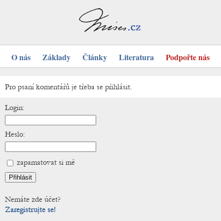
O nás
Základy
Články
Literatura
Podpořte nás
Pro psaní komentářů je třeba se přihlásit.
Login:
Heslo:
zapamatovat si mě
Nemáte zde účet?
Zaregistrujte se!