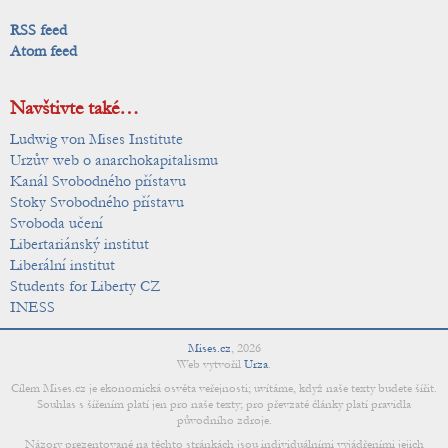
RSS feed
Atom feed
Navštivte také…
Ludwig von Mises Institute
Urzův web o anarchokapitalismu
Kanál Svobodného přístavu
Stoky Svobodného přístavu
Svoboda učení
Libertariánský institut
Liberální institut
Students for Liberty CZ
INESS
Mises.cz
,
2026
Web vytvořil
Urza
.
Cílem Mises.cz je ekonomická osvěta veřejnosti; uvítáme, když naše texty budete šířit.
Souhlas s šířením platí jen pro naše texty; pro převzaté články platí pravidla
původního zdroje.
Názory prezentované na těchto stránkách jsou individuálními vyjádřeními jejich