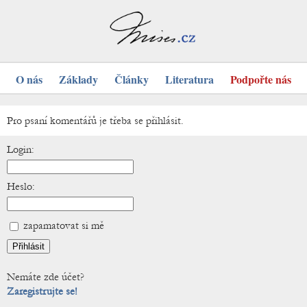
O nás
Základy
Články
Literatura
Podpořte nás
Pro psaní komentářů je třeba se přihlásit.
Login:
Heslo:
zapamatovat si mě
Nemáte zde účet?
Zaregistrujte se!