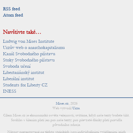
RSS feed
Atom feed
Navštivte také…
Ludwig von Mises Institute
Urzův web o anarchokapitalismu
Kanál Svobodného přístavu
Stoky Svobodného přístavu
Svoboda učení
Libertariánský institut
Liberální institut
Students for Liberty CZ
INESS
Mises.cz
,
2026
Web vytvořil
Urza
.
Cílem Mises.cz je ekonomická osvěta veřejnosti; uvítáme, když naše texty budete šířit.
Souhlas s šířením platí jen pro naše texty; pro převzaté články platí pravidla
původního zdroje.
Názory prezentované na těchto stránkách jsou individuálními vyjádřeními jejich