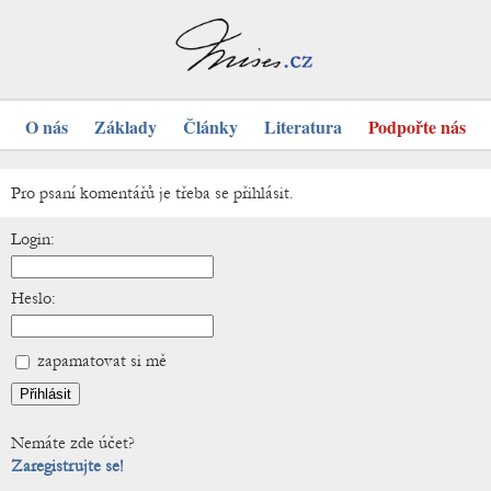
O nás
Základy
Články
Literatura
Podpořte nás
Pro psaní komentářů je třeba se přihlásit.
Login:
Heslo:
zapamatovat si mě
Nemáte zde účet?
Zaregistrujte se!