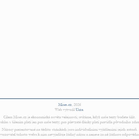
Mises.cz
,
2026
Web vytvořil
Urza
.
Cílem Mises.cz je ekonomická osvěta veřejnosti; uvítáme, když naše texty budete šířit.
uhlas s šířením platí jen pro naše texty; pro převzaté články platí pravidla původního zdro
Názory prezentované na těchto stránkách jsou individuálními vyjádřeními jejich autorů.
vozovatel tohoto webu k nim nevyjadřuje žádný názor a nenese za ně žádnou odpovědn