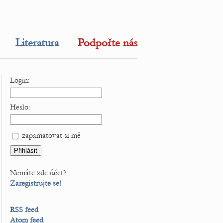
Literatura
Podpořte nás
Login:
Heslo:
zapamatovat si mě
Nemáte zde účet?
Zaregistrujte se!
RSS feed
Atom feed