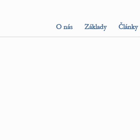
O nás
Základy
Články