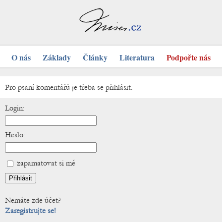
O nás
Základy
Články
Literatura
Podpořte nás
Pro psaní komentářů je třeba se přihlásit.
Login:
Heslo:
zapamatovat si mě
Nemáte zde účet?
Zaregistrujte se!