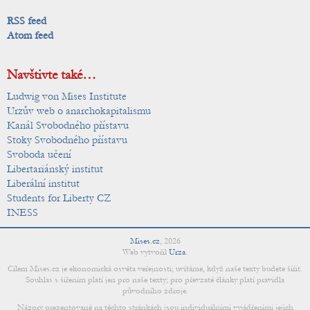
RSS feed
Atom feed
Navštivte také…
Ludwig von Mises Institute
Urzův web o anarchokapitalismu
Kanál Svobodného přístavu
Stoky Svobodného přístavu
Svoboda učení
Libertariánský institut
Liberální institut
Students for Liberty CZ
INESS
Mises.cz
,
2026
Web vytvořil
Urza
.
Cílem Mises.cz je ekonomická osvěta veřejnosti; uvítáme, když naše texty budete šířit.
Souhlas s šířením platí jen pro naše texty; pro převzaté články platí pravidla
původního zdroje.
Názory prezentované na těchto stránkách jsou individuálními vyjádřeními jejich