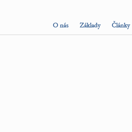
O nás
Základy
Články