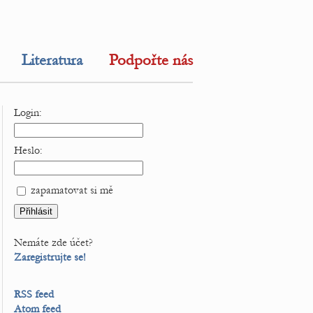
Literatura
Podpořte nás
Login:
Heslo:
zapamatovat si mě
Nemáte zde účet?
Zaregistrujte se!
RSS feed
Atom feed