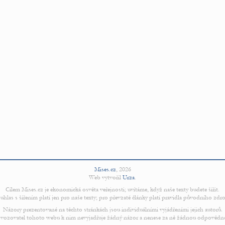
Mises.cz
,
2026
Web vytvořil
Urza
.
Cílem Mises.cz je ekonomická osvěta veřejnosti; uvítáme, když naše texty budete šířit.
uhlas s šířením platí jen pro naše texty; pro převzaté články platí pravidla původního zdro
Názory prezentované na těchto stránkách jsou individuálními vyjádřeními jejich autorů.
vozovatel tohoto webu k nim nevyjadřuje žádný názor a nenese za ně žádnou odpovědn