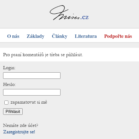
O nás
Základy
Články
Literatura
Podpořte nás
Pro psaní komentářů je třeba se přihlásit.
Login:
Heslo:
zapamatovat si mě
Nemáte zde účet?
Zaregistrujte se!