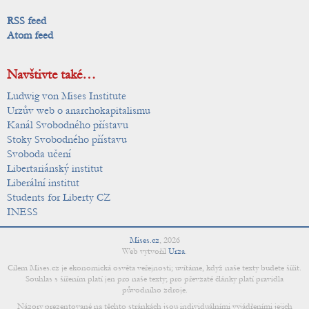
RSS feed
Atom feed
Navštivte také…
Ludwig von Mises Institute
Urzův web o anarchokapitalismu
Kanál Svobodného přístavu
Stoky Svobodného přístavu
Svoboda učení
Libertariánský institut
Liberální institut
Students for Liberty CZ
INESS
Mises.cz
,
2026
Web vytvořil
Urza
.
Cílem Mises.cz je ekonomická osvěta veřejnosti; uvítáme, když naše texty budete šířit.
Souhlas s šířením platí jen pro naše texty; pro převzaté články platí pravidla
původního zdroje.
Názory prezentované na těchto stránkách jsou individuálními vyjádřeními jejich