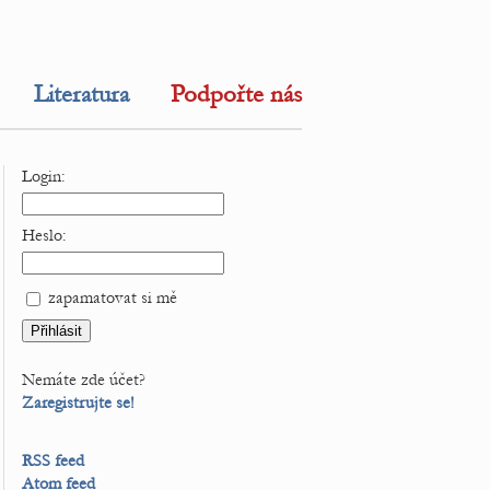
Literatura
Podpořte nás
Login:
Heslo:
zapamatovat si mě
Nemáte zde účet?
Zaregistrujte se!
RSS feed
Atom feed