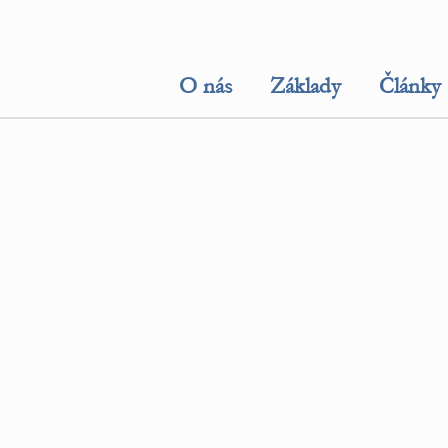
O nás
Základy
Články