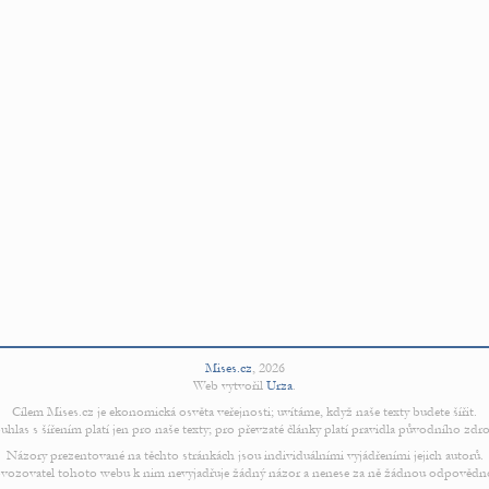
Mises.cz
,
2026
Web vytvořil
Urza
.
Cílem Mises.cz je ekonomická osvěta veřejnosti; uvítáme, když naše texty budete šířit.
uhlas s šířením platí jen pro naše texty; pro převzaté články platí pravidla původního zdro
Názory prezentované na těchto stránkách jsou individuálními vyjádřeními jejich autorů.
vozovatel tohoto webu k nim nevyjadřuje žádný názor a nenese za ně žádnou odpovědn