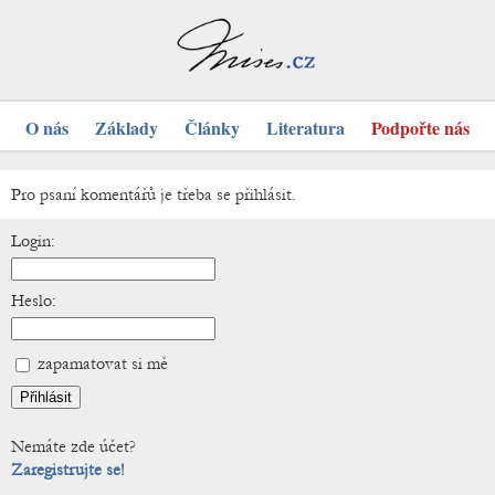
O nás
Základy
Články
Literatura
Podpořte nás
Pro psaní komentářů je třeba se přihlásit.
Login:
Heslo:
zapamatovat si mě
Nemáte zde účet?
Zaregistrujte se!