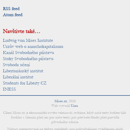
RSS feed
Atom feed
Navštivte také…
Ludwig von Mises Institute
Urzův web o anarchokapitalismu
Kanál Svobodného přístavu
Stoky Svobodného přístavu
Svoboda učení
Libertariánský institut
Liberální institut
Students for Liberty CZ
INESS
Mises.cz
,
2026
Web vytvořil
Urza
.
Cílem Mises.cz je ekonomická osvěta veřejnosti; uvítáme, když naše texty budete šířit.
Souhlas s šířením platí jen pro naše texty; pro převzaté články platí pravidla
původního zdroje.
Názory prezentované na těchto stránkách jsou individuálními vyjádřeními jejich