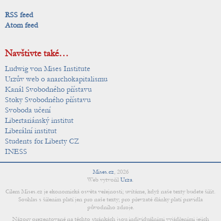
RSS feed
Atom feed
Navštivte také…
Ludwig von Mises Institute
Urzův web o anarchokapitalismu
Kanál Svobodného přístavu
Stoky Svobodného přístavu
Svoboda učení
Libertariánský institut
Liberální institut
Students for Liberty CZ
INESS
Mises.cz
,
2026
Web vytvořil
Urza
.
Cílem Mises.cz je ekonomická osvěta veřejnosti; uvítáme, když naše texty budete šířit.
Souhlas s šířením platí jen pro naše texty; pro převzaté články platí pravidla
původního zdroje.
Názory prezentované na těchto stránkách jsou individuálními vyjádřeními jejich