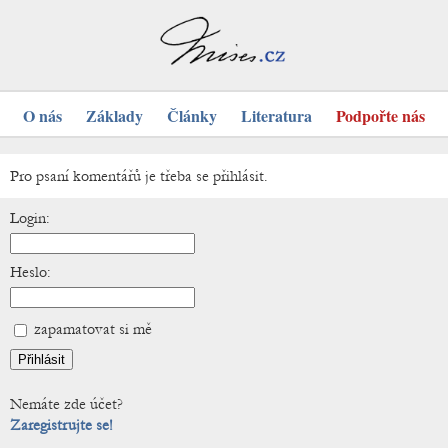
O nás
Základy
Články
Literatura
Podpořte nás
Pro psaní komentářů je třeba se přihlásit.
Login:
Heslo:
zapamatovat si mě
Nemáte zde účet?
Zaregistrujte se!