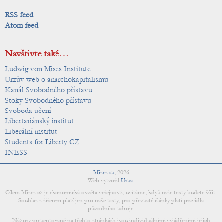
RSS feed
Atom feed
Navštivte také…
Ludwig von Mises Institute
Urzův web o anarchokapitalismu
Kanál Svobodného přístavu
Stoky Svobodného přístavu
Svoboda učení
Libertariánský institut
Liberální institut
Students for Liberty CZ
INESS
Mises.cz
,
2026
Web vytvořil
Urza
.
Cílem Mises.cz je ekonomická osvěta veřejnosti; uvítáme, když naše texty budete šířit.
Souhlas s šířením platí jen pro naše texty; pro převzaté články platí pravidla
původního zdroje.
Názory prezentované na těchto stránkách jsou individuálními vyjádřeními jejich