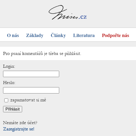
O nás
Základy
Články
Literatura
Podpořte nás
Pro psaní komentářů je třeba se přihlásit.
Login:
Heslo:
zapamatovat si mě
Nemáte zde účet?
Zaregistrujte se!