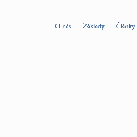
O nás
Základy
Články