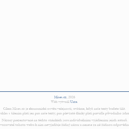
Mises.cz
,
2026
Web vytvořil
Urza
.
Cílem Mises.cz je ekonomická osvěta veřejnosti; uvítáme, když naše texty budete šířit.
uhlas s šířením platí jen pro naše texty; pro převzaté články platí pravidla původního zdro
Názory prezentované na těchto stránkách jsou individuálními vyjádřeními jejich autorů.
vozovatel tohoto webu k nim nevyjadřuje žádný názor a nenese za ně žádnou odpovědn