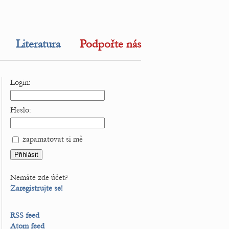
Literatura
Podpořte nás
Login:
Heslo:
zapamatovat si mě
Nemáte zde účet?
Zaregistrujte se!
RSS feed
Atom feed