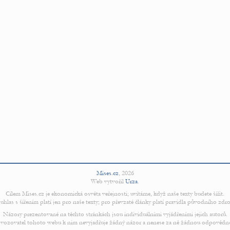
Mises.cz
,
2026
Web vytvořil
Urza
.
Cílem Mises.cz je ekonomická osvěta veřejnosti; uvítáme, když naše texty budete šířit.
uhlas s šířením platí jen pro naše texty; pro převzaté články platí pravidla původního zdro
Názory prezentované na těchto stránkách jsou individuálními vyjádřeními jejich autorů.
vozovatel tohoto webu k nim nevyjadřuje žádný názor a nenese za ně žádnou odpovědn