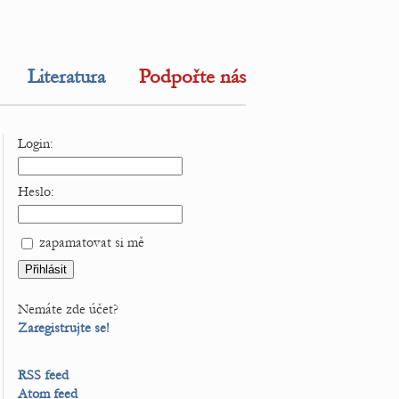
Literatura
Podpořte nás
Login:
Heslo:
zapamatovat si mě
Nemáte zde účet?
Zaregistrujte se!
RSS feed
Atom feed