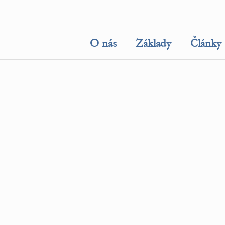
O nás
Základy
Články