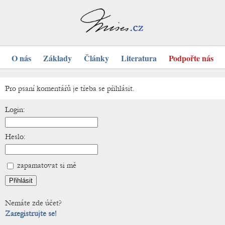
O nás
Základy
Články
Literatura
Podpořte nás
Pro psaní komentářů je třeba se přihlásit.
Login:
Heslo:
zapamatovat si mě
Nemáte zde účet?
Zaregistrujte se!