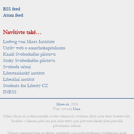
RSS feed
Atom feed
Navštivte také…
Ludwig von Mises Institute
Urzův web o anarchokapitalismu
Kanál Svobodného přístavu
Stoky Svobodného přístavu
Svoboda učení
Libertariánský institut
Liberální institut
Students for Liberty CZ
INESS
Mises.cz
,
2026
Web vytvořil
Urza
.
Cílem Mises.cz je ekonomická osvěta veřejnosti; uvítáme, když naše texty budete šířit.
Souhlas s šířením platí jen pro naše texty; pro převzaté články platí pravidla
původního zdroje.
Názory prezentované na těchto stránkách jsou individuálními vyjádřeními jejich