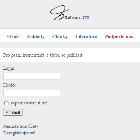
O nás
Základy
Články
Literatura
Podpořte nás
Pro psaní komentářů je třeba se přihlásit.
Login:
Heslo:
zapamatovat si mě
Nemáte zde účet?
Zaregistrujte se!