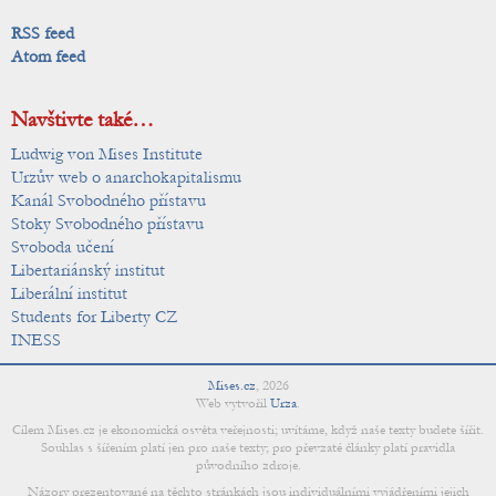
RSS feed
Atom feed
Navštivte také…
Ludwig von Mises Institute
Urzův web o anarchokapitalismu
Kanál Svobodného přístavu
Stoky Svobodného přístavu
Svoboda učení
Libertariánský institut
Liberální institut
Students for Liberty CZ
INESS
Mises.cz
,
2026
Web vytvořil
Urza
.
Cílem Mises.cz je ekonomická osvěta veřejnosti; uvítáme, když naše texty budete šířit.
Souhlas s šířením platí jen pro naše texty; pro převzaté články platí pravidla
původního zdroje.
Názory prezentované na těchto stránkách jsou individuálními vyjádřeními jejich