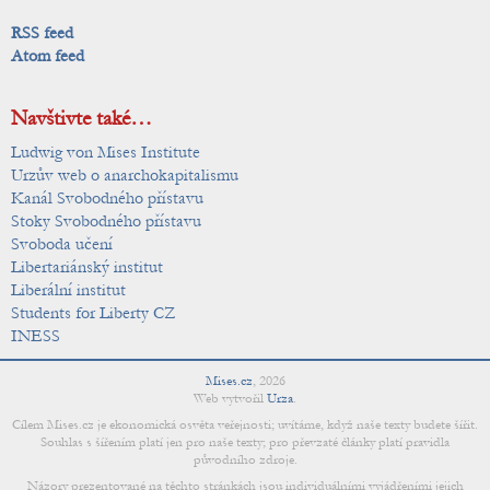
RSS feed
Atom feed
Navštivte také…
Ludwig von Mises Institute
Urzův web o anarchokapitalismu
Kanál Svobodného přístavu
Stoky Svobodného přístavu
Svoboda učení
Libertariánský institut
Liberální institut
Students for Liberty CZ
INESS
Mises.cz
,
2026
Web vytvořil
Urza
.
Cílem Mises.cz je ekonomická osvěta veřejnosti; uvítáme, když naše texty budete šířit.
Souhlas s šířením platí jen pro naše texty; pro převzaté články platí pravidla
původního zdroje.
Názory prezentované na těchto stránkách jsou individuálními vyjádřeními jejich