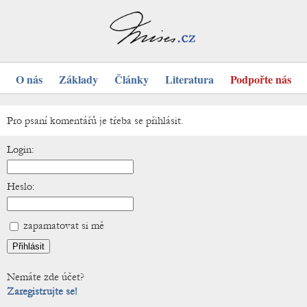
O nás
Základy
Články
Literatura
Podpořte nás
Pro psaní komentářů je třeba se přihlásit.
Login:
Heslo:
zapamatovat si mě
Nemáte zde účet?
Zaregistrujte se!