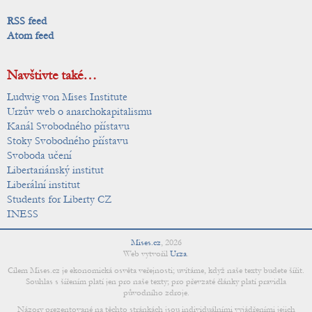
RSS feed
Atom feed
Navštivte také…
Ludwig von Mises Institute
Urzův web o anarchokapitalismu
Kanál Svobodného přístavu
Stoky Svobodného přístavu
Svoboda učení
Libertariánský institut
Liberální institut
Students for Liberty CZ
INESS
Mises.cz
,
2026
Web vytvořil
Urza
.
Cílem Mises.cz je ekonomická osvěta veřejnosti; uvítáme, když naše texty budete šířit.
Souhlas s šířením platí jen pro naše texty; pro převzaté články platí pravidla
původního zdroje.
Názory prezentované na těchto stránkách jsou individuálními vyjádřeními jejich