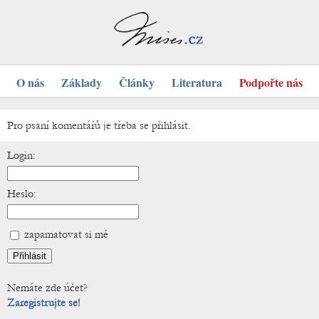
O nás
Základy
Články
Literatura
Podpořte nás
Pro psaní komentářů je třeba se přihlásit.
Login:
Heslo:
zapamatovat si mě
Nemáte zde účet?
Zaregistrujte se!