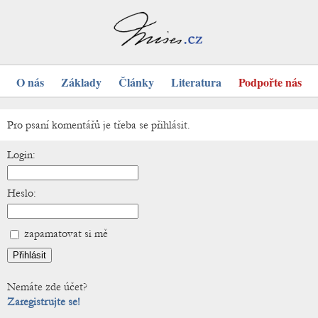
O nás
Základy
Články
Literatura
Podpořte nás
Pro psaní komentářů je třeba se přihlásit.
Login:
Heslo:
zapamatovat si mě
Nemáte zde účet?
Zaregistrujte se!