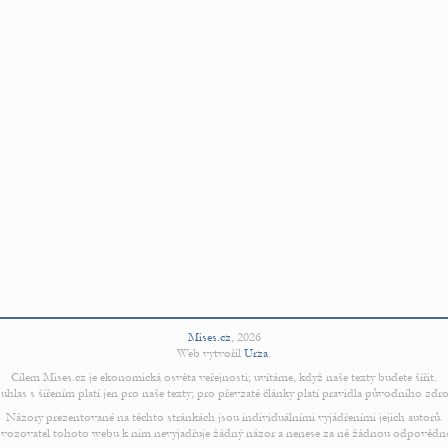
Mises.cz
,
2026
Web vytvořil
Urza
.
Cílem Mises.cz je ekonomická osvěta veřejnosti; uvítáme, když naše texty budete šířit.
uhlas s šířením platí jen pro naše texty; pro převzaté články platí pravidla původního zdro
Názory prezentované na těchto stránkách jsou individuálními vyjádřeními jejich autorů.
vozovatel tohoto webu k nim nevyjadřuje žádný názor a nenese za ně žádnou odpovědn