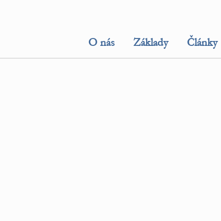
O nás
Základy
Články