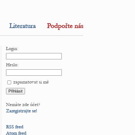
Literatura
Podpořte nás
Login:
Heslo:
zapamatovat si mě
Nemáte zde účet?
Zaregistrujte se!
RSS feed
Atom feed