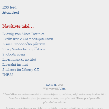
RSS feed
Atom feed
Navštivte také…
Ludwig von Mises Institute
Urzův web o anarchokapitalismu
Kanál Svobodného přístavu
Stoky Svobodného přístavu
Svoboda učení
Libertariánský institut
Liberální institut
Students for Liberty CZ
INESS
Mises.cz
,
2026
Web vytvořil
Urza
.
Cílem Mises.cz je ekonomická osvěta veřejnosti; uvítáme, když naše texty budete šířit.
Souhlas s šířením platí jen pro naše texty; pro převzaté články platí pravidla
původního zdroje.
Názory prezentované na těchto stránkách jsou individuálními vyjádřeními jejich