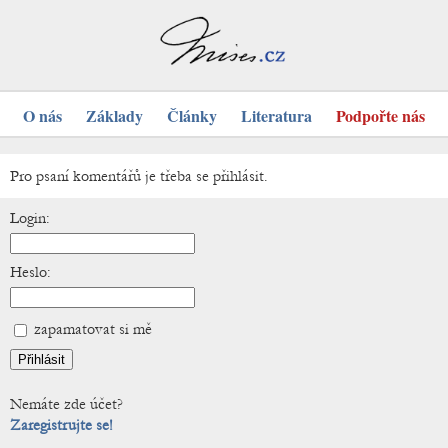
O nás
Základy
Články
Literatura
Podpořte nás
Pro psaní komentářů je třeba se přihlásit.
Login:
Heslo:
zapamatovat si mě
Nemáte zde účet?
Zaregistrujte se!