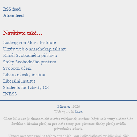
RSS feed
Atom feed
Navštivte také…
Ludwig von Mises Institute
Urzův web o anarchokapitalismu
Kanál Svobodného přístavu
Stoky Svobodného přístavu
Svoboda učení
Libertariánský institut
Liberální institut
Students for Liberty CZ
INESS
Mises.cz
,
2026
Web vytvořil
Urza
.
Cílem Mises.cz je ekonomická osvěta veřejnosti; uvítáme, když naše texty budete šířit.
Souhlas s šířením platí jen pro naše texty; pro převzaté články platí pravidla
původního zdroje.
Názory prezentované na těchto stránkách jsou individuálními vyjádřeními jejich