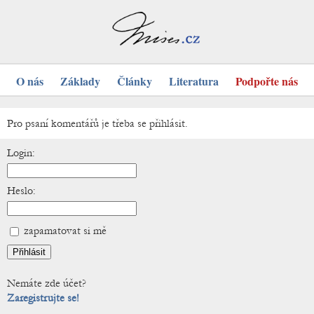
O nás
Základy
Články
Literatura
Podpořte nás
Pro psaní komentářů je třeba se přihlásit.
Login:
Heslo:
zapamatovat si mě
Nemáte zde účet?
Zaregistrujte se!