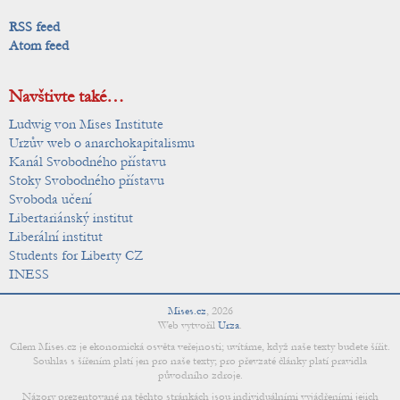
RSS feed
Atom feed
Navštivte také…
Ludwig von Mises Institute
Urzův web o anarchokapitalismu
Kanál Svobodného přístavu
Stoky Svobodného přístavu
Svoboda učení
Libertariánský institut
Liberální institut
Students for Liberty CZ
INESS
Mises.cz
,
2026
Web vytvořil
Urza
.
Cílem Mises.cz je ekonomická osvěta veřejnosti; uvítáme, když naše texty budete šířit.
Souhlas s šířením platí jen pro naše texty; pro převzaté články platí pravidla
původního zdroje.
Názory prezentované na těchto stránkách jsou individuálními vyjádřeními jejich