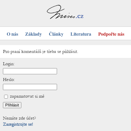
O nás
Základy
Články
Literatura
Podpořte nás
Pro psaní komentářů je třeba se přihlásit.
Login:
Heslo:
zapamatovat si mě
Nemáte zde účet?
Zaregistrujte se!