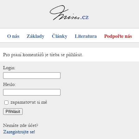
O nás
Základy
Články
Literatura
Podpořte nás
Pro psaní komentářů je třeba se přihlásit.
Login:
Heslo:
zapamatovat si mě
Nemáte zde účet?
Zaregistrujte se!