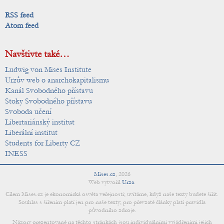
RSS feed
Atom feed
Navštivte také…
Ludwig von Mises Institute
Urzův web o anarchokapitalismu
Kanál Svobodného přístavu
Stoky Svobodného přístavu
Svoboda učení
Libertariánský institut
Liberální institut
Students for Liberty CZ
INESS
Mises.cz
,
2026
Web vytvořil
Urza
.
Cílem Mises.cz je ekonomická osvěta veřejnosti; uvítáme, když naše texty budete šířit.
Souhlas s šířením platí jen pro naše texty; pro převzaté články platí pravidla
původního zdroje.
Názory prezentované na těchto stránkách jsou individuálními vyjádřeními jejich