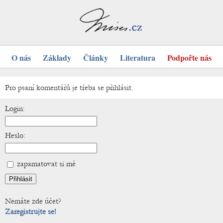
O nás
Základy
Články
Literatura
Podpořte nás
Pro psaní komentářů je třeba se přihlásit.
Login:
Heslo:
zapamatovat si mě
Nemáte zde účet?
Zaregistrujte se!