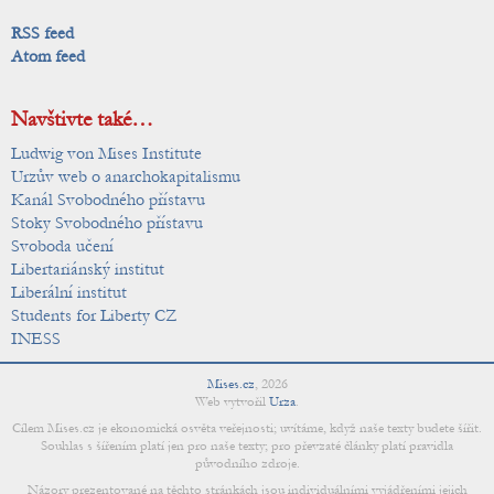
RSS feed
Atom feed
Navštivte také…
Ludwig von Mises Institute
Urzův web o anarchokapitalismu
Kanál Svobodného přístavu
Stoky Svobodného přístavu
Svoboda učení
Libertariánský institut
Liberální institut
Students for Liberty CZ
INESS
Mises.cz
,
2026
Web vytvořil
Urza
.
Cílem Mises.cz je ekonomická osvěta veřejnosti; uvítáme, když naše texty budete šířit.
Souhlas s šířením platí jen pro naše texty; pro převzaté články platí pravidla
původního zdroje.
Názory prezentované na těchto stránkách jsou individuálními vyjádřeními jejich