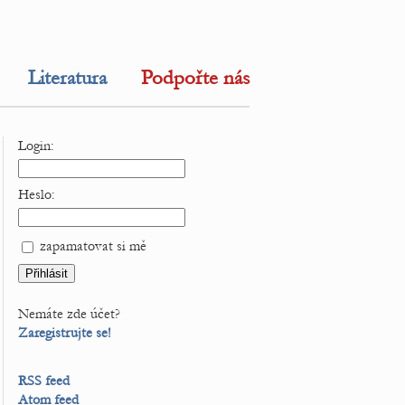
Literatura
Podpořte nás
Login:
Heslo:
zapamatovat si mě
Nemáte zde účet?
Zaregistrujte se!
RSS feed
Atom feed