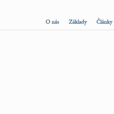
O nás
Základy
Články