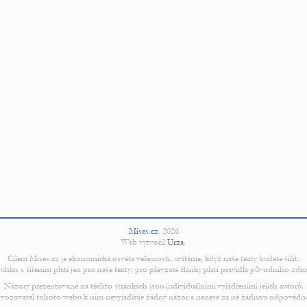
Mises.cz
,
2026
Web vytvořil
Urza
.
Cílem Mises.cz je ekonomická osvěta veřejnosti; uvítáme, když naše texty budete šířit.
uhlas s šířením platí jen pro naše texty; pro převzaté články platí pravidla původního zdro
Názory prezentované na těchto stránkách jsou individuálními vyjádřeními jejich autorů.
vozovatel tohoto webu k nim nevyjadřuje žádný názor a nenese za ně žádnou odpovědn