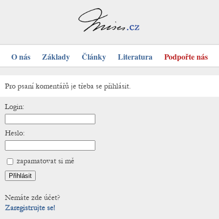
O nás
Základy
Články
Literatura
Podpořte nás
Pro psaní komentářů je třeba se přihlásit.
Login:
Heslo:
zapamatovat si mě
Nemáte zde účet?
Zaregistrujte se!