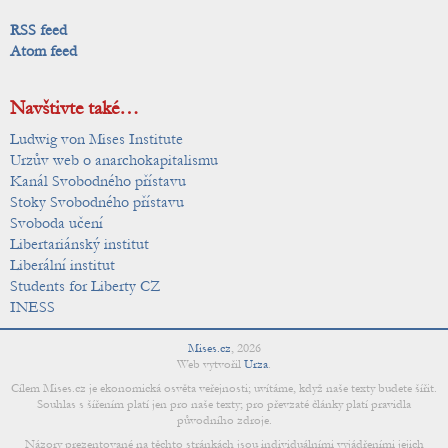
RSS feed
Atom feed
Navštivte také…
Ludwig von Mises Institute
Urzův web o anarchokapitalismu
Kanál Svobodného přístavu
Stoky Svobodného přístavu
Svoboda učení
Libertariánský institut
Liberální institut
Students for Liberty CZ
INESS
Mises.cz
,
2026
Web vytvořil
Urza
.
Cílem Mises.cz je ekonomická osvěta veřejnosti; uvítáme, když naše texty budete šířit.
Souhlas s šířením platí jen pro naše texty; pro převzaté články platí pravidla
původního zdroje.
Názory prezentované na těchto stránkách jsou individuálními vyjádřeními jejich