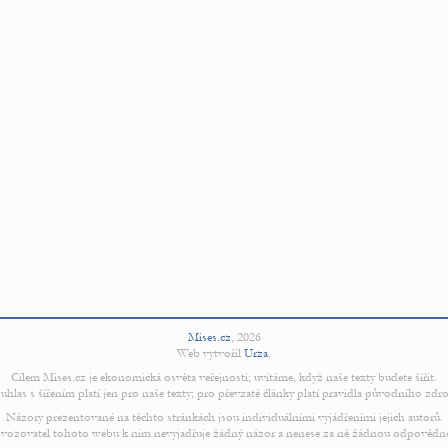
Mises.cz
,
2026
Web vytvořil
Urza
.
Cílem Mises.cz je ekonomická osvěta veřejnosti; uvítáme, když naše texty budete šířit.
uhlas s šířením platí jen pro naše texty; pro převzaté články platí pravidla původního zdro
Názory prezentované na těchto stránkách jsou individuálními vyjádřeními jejich autorů.
vozovatel tohoto webu k nim nevyjadřuje žádný názor a nenese za ně žádnou odpovědn