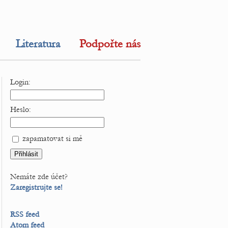
Literatura
Podpořte nás
Login:
Heslo:
zapamatovat si mě
Nemáte zde účet?
Zaregistrujte se!
RSS feed
Atom feed