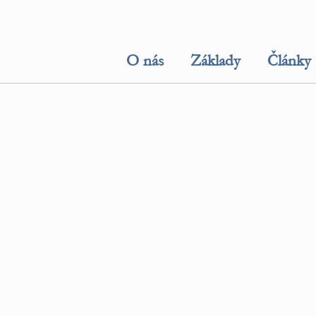
O nás
Základy
Články