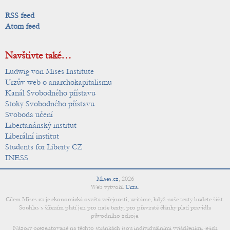
RSS feed
Atom feed
Navštivte také…
Ludwig von Mises Institute
Urzův web o anarchokapitalismu
Kanál Svobodného přístavu
Stoky Svobodného přístavu
Svoboda učení
Libertariánský institut
Liberální institut
Students for Liberty CZ
INESS
Mises.cz
,
2026
Web vytvořil
Urza
.
Cílem Mises.cz je ekonomická osvěta veřejnosti; uvítáme, když naše texty budete šířit.
Souhlas s šířením platí jen pro naše texty; pro převzaté články platí pravidla
původního zdroje.
Názory prezentované na těchto stránkách jsou individuálními vyjádřeními jejich