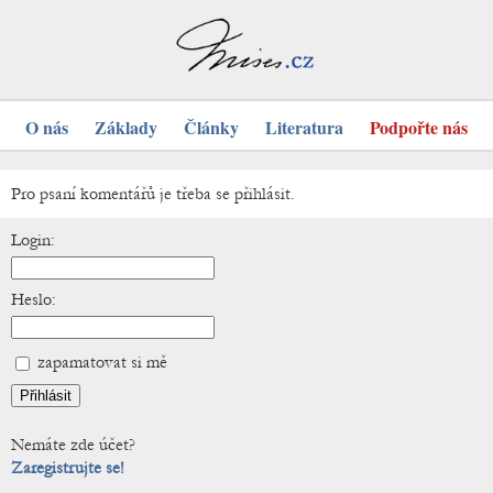
O nás
Základy
Články
Literatura
Podpořte nás
Pro psaní komentářů je třeba se přihlásit.
Login:
Heslo:
zapamatovat si mě
Nemáte zde účet?
Zaregistrujte se!