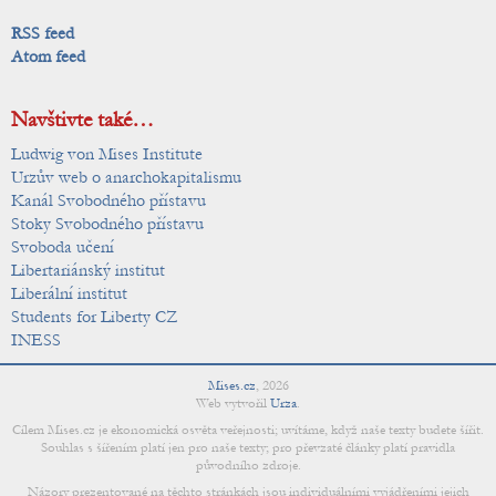
RSS feed
Atom feed
Navštivte také…
Ludwig von Mises Institute
Urzův web o anarchokapitalismu
Kanál Svobodného přístavu
Stoky Svobodného přístavu
Svoboda učení
Libertariánský institut
Liberální institut
Students for Liberty CZ
INESS
Mises.cz
,
2026
Web vytvořil
Urza
.
Cílem Mises.cz je ekonomická osvěta veřejnosti; uvítáme, když naše texty budete šířit.
Souhlas s šířením platí jen pro naše texty; pro převzaté články platí pravidla
původního zdroje.
Názory prezentované na těchto stránkách jsou individuálními vyjádřeními jejich