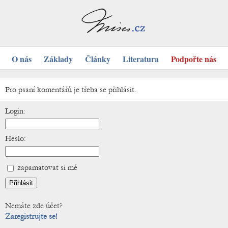
O nás
Základy
Články
Literatura
Podpořte nás
Pro psaní komentářů je třeba se přihlásit.
Login:
Heslo:
zapamatovat si mě
Nemáte zde účet?
Zaregistrujte se!