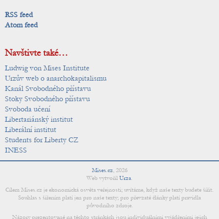
RSS feed
Atom feed
Navštivte také…
Ludwig von Mises Institute
Urzův web o anarchokapitalismu
Kanál Svobodného přístavu
Stoky Svobodného přístavu
Svoboda učení
Libertariánský institut
Liberální institut
Students for Liberty CZ
INESS
Mises.cz
,
2026
Web vytvořil
Urza
.
Cílem Mises.cz je ekonomická osvěta veřejnosti; uvítáme, když naše texty budete šířit.
Souhlas s šířením platí jen pro naše texty; pro převzaté články platí pravidla
původního zdroje.
Názory prezentované na těchto stránkách jsou individuálními vyjádřeními jejich