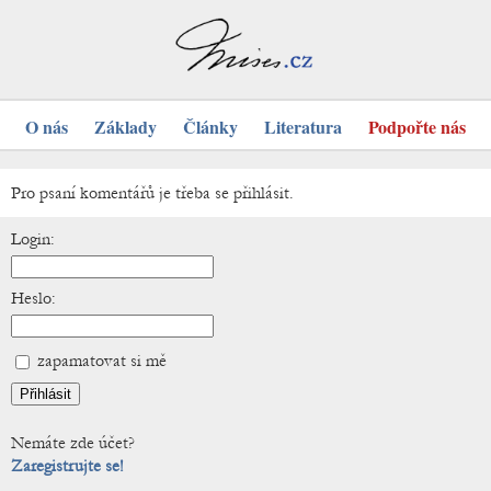
O nás
Základy
Články
Literatura
Podpořte nás
Pro psaní komentářů je třeba se přihlásit.
Login:
Heslo:
zapamatovat si mě
Nemáte zde účet?
Zaregistrujte se!